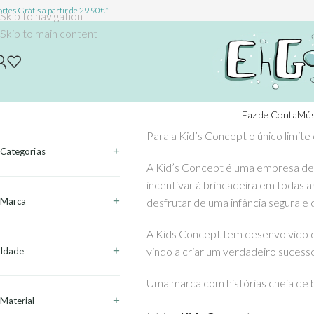
rtes Grátis a partir de 29.90€*
Skip to navigation
Skip to main content
Faz de Conta
Mús
Para a Kid’s Concept o único limite
Categorias
A Kid’s Concept é uma empresa de d
incentivar à brincadeira em todas a
Marca
desfrutar de uma infância segura e 
A Kids Concept tem desenvolvido d
vindo a criar um verdadeiro sucess
Idade
Uma marca com histórias cheia de b
Material