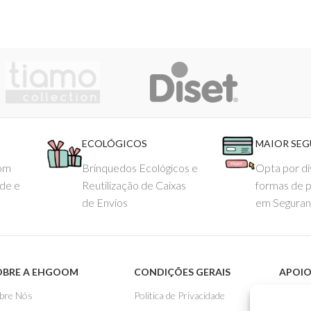
ECOLÓGICOS
MAIOR SE
com
Brinquedos Ecológicos e
Opta por di
ade e
Reutilização de Caixas
formas de 
de Envios
em Seguran
OBRE A EHGOOM
CONDIÇÕES GERAIS
APOIO
bre Nós
Politica de Privacidade
Como 