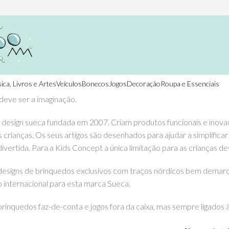
ica, Livros e Artes
Veículos
Bonecos
Jogos
Decoração
Roupa e Essenciais
 deve ser a imaginação.
esign sueca fundada em 2007. Criam produtos funcionais e inovad
s crianças. Os seus artigos são desenhados para ajudar a simplificar
divertida. Para a Kids Concept a única limitação para as crianças de
esigns de brinquedos exclusivos com traços nórdicos bem demarca
o internacional para esta marca Sueca.
rinquedos faz-de-conta e jogos fora da caixa, mas sempre ligados à