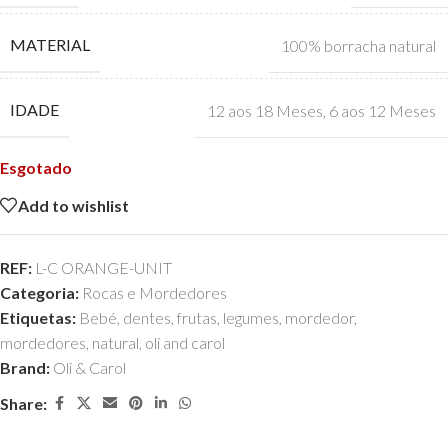
MATERIAL
100% borracha natural
IDADE
12 aos 18 Meses
,
6 aos 12 Meses
Esgotado
Add to wishlist
REF:
L-C ORANGE-UNIT
Categoria:
Rocas e Mordedores
Etiquetas:
Bebé
,
dentes
,
frutas
,
legumes
,
mordedor
,
mordedores
,
natural
,
oli and carol
Brand:
Oli & Carol
Share: