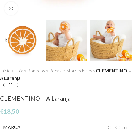
Click to enlarge
Início
»
Loja
»
Bonecos
»
Rocas e Mordedores
»
CLEMENTINO –
A Laranja
CLEMENTINO – A Laranja
€
18,50
MARCA
Oli & Carol