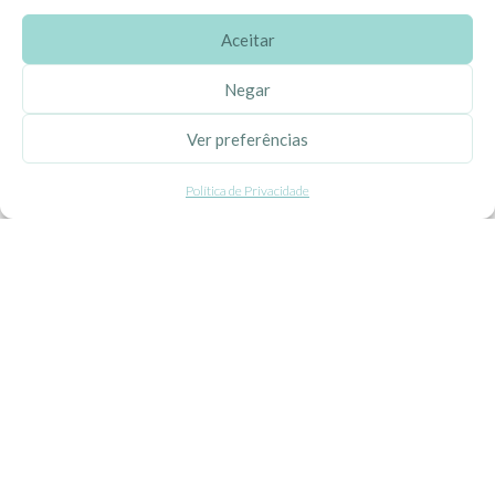
Aceitar
SOBRE A EHGOOM
Negar
Sobre Nós
Ver preferências
Propriedade Intelectual
Política de Privacidade
Colaboração com Bloggers
Listas de Aniversário e Babyshower
CONDIÇÕES GERAIS
Politica de Privacidade
Termos e Condições
Contacte-nos
Livro de Reclamações