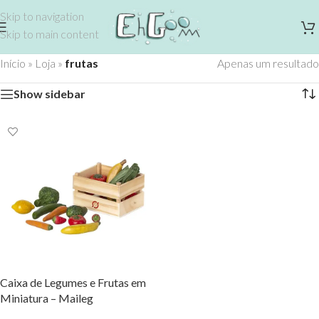
Skip to navigation
Skip to main content
Início
»
Loja
»
frutas
Apenas um resultado
Show sidebar
Caixa de Legumes e Frutas em
Miniatura – Maileg