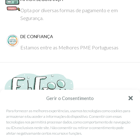
Opta por diversas formas de pagamento e em
Segurança.
DE CONFIANÇA
Estamos entre as Melhores PME Portuguesas
Gerir o Consentimento
Para fornecer as melhores experiências, usamos tecnologias como cookies para
armazenar e/ou aceder a informações do dispositivo. Consentir com essas
Tel: (351) 234095278 Custo de Chamada para Rede Fixa Nacional
tecnologias nos permitirá processar dados, como comportamento de navegação
Email: info@ehgoom.com
ou IDs exclusivos neste site. Não consentir ou retirar o consentimento pode
Rua José Afonso, Nº 50, 3800-438 Aveiro, Portugal
afetar negativamante certos recursos e funções.