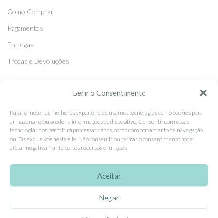
Como Comprar
Pagamentos
Entregas
Trocas e Devoluções
SEGUE-NOS
Gerir o Consentimento
Facebook
Para fornecer as melhores experiências, usamos tecnologias como cookies para
armazenar e/ou aceder a informações do dispositivo. Consentir com essas
Instagram
tecnologias nos permitirá processar dados, como comportamento de navegação
ou IDs exclusivos neste site. Não consentir ou retirar o consentimento pode
Pinterest
afetar negativamante certos recursos e funções.
X
Linkedin
Aceitar
Negar
EhGoom
2026 Criado por
Dumbanengue, Lda
.