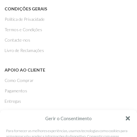
CONDIÇÕES GERAIS
Politica de Privacidade
Termos e Condições
Contacte-nos
Livro de Reclamações
APOIO AO CLIENTE
Como Comprar
Pagamentos
Entregas
Trocas e Devoluções
Gerir o Consentimento
Para fornecer as melhores experiências, usamos tecnologias como cookies para
SEGUE-NOS
armazenar e/ou aceder a informações do dispositivo. Consentir com essas