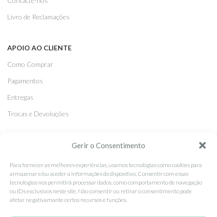
Contacte-nos
Livro de Reclamações
APOIO AO CLIENTE
Como Comprar
Pagamentos
Entregas
Trocas e Devoluções
SEGUE-NOS
Gerir o Consentimento
Facebook
Para fornecer as melhores experiências, usamos tecnologias como cookies para
armazenar e/ou aceder a informações do dispositivo. Consentir com essas
Instagram
tecnologias nos permitirá processar dados, como comportamento de navegação
ou IDs exclusivos neste site. Não consentir ou retirar o consentimento pode
Pinterest
afetar negativamante certos recursos e funções.
X