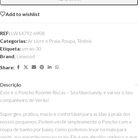
Add to wishlist
REF:
LW14792-6908
Categorias:
Ar Livre e Praia
,
Roupa
,
Têxteis
Etiqueta:
verao-30
Brand:
Liewood
Share:
Descrição
Este é o Poncho Roomie Riscas – Sea blue/sandy, e vai ser o teu
companheiro de Verão!
Super giro, prático, macio e confortável para as idas à praia dos
nossos pequenos. Podem vestir simplesmente o Poncho com a
roupa de banho por baixo, como podemos levar na mala para
vestir aos entardeceres na praia. Ele é em algodão orgânico o que