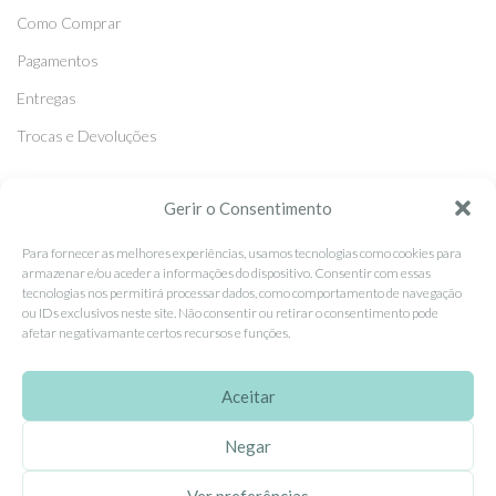
Como Comprar
Pagamentos
Entregas
Trocas e Devoluções
SEGUE-NOS
Gerir o Consentimento
Facebook
Para fornecer as melhores experiências, usamos tecnologias como cookies para
armazenar e/ou aceder a informações do dispositivo. Consentir com essas
Instagram
tecnologias nos permitirá processar dados, como comportamento de navegação
ou IDs exclusivos neste site. Não consentir ou retirar o consentimento pode
Pinterest
afetar negativamante certos recursos e funções.
X
Linkedin
Aceitar
Negar
EhGoom
2026 Criado por
Dumbanengue, Lda
.
Ver preferências