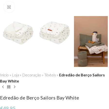
Click to enlarge
Início
»
Loja
»
Decoração
»
Têxteis
»
Edredão de Berço Sailors
Bay White
Edredão de Berço Sailors Bay White
€
49,95