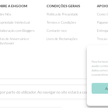
OBRE A EHGOOM
CONDIÇÕES GERAIS
APOIO
bre Nós
Politica de Privacidade
Como 
opriedade Intelectual
Termos e Condições
Pagame
laboração com Bloggers
Contacte-nos
Entreg
stas de Aniversário e
Livro de Reclamações
Trocas
byshower
Para fornece
aceder a info
dados, como c
o consentimen
A
or parte do utilizador. Ao navegar no site estará a consentir a sua u