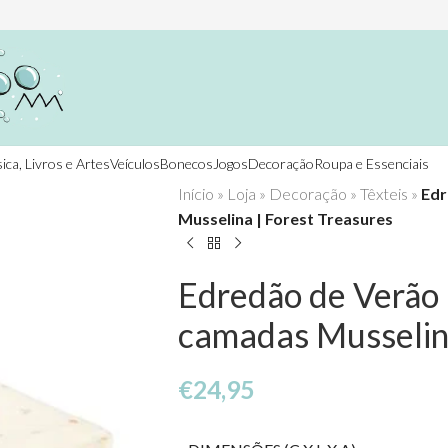
ica, Livros e Artes
Veículos
Bonecos
Jogos
Decoração
Roupa e Essenciais
Início
»
Loja
»
Decoração
»
Têxteis
»
Edr
Musselina | Forest Treasures
Edredão de Verão p
camadas Musselina
€
24,95