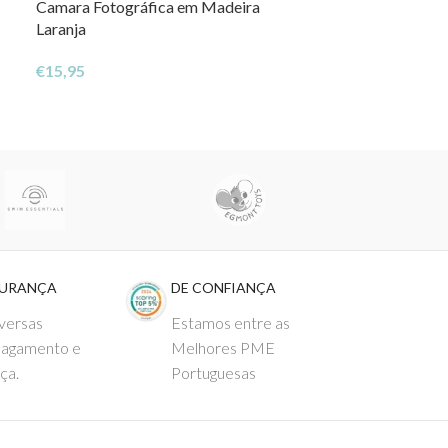
Camara Fotográfica em Madeira
NOVO
Laranja
Edredão de Ber
€
15,95
€
49,95
GURANÇA
DE CONFIANÇA
versas
Estamos entre as
pagamento e
Melhores PME
ça.
Portuguesas