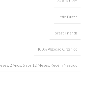
70 × 100 cm
Little Dutch
Forest Friends
100% Algodão Orgânico
Meses
,
2 Anos
,
6 aos 12 Meses
,
Recém Nascido