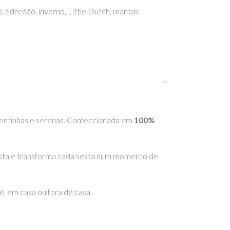
s
,
edredão
,
inverno
,
Little Dutch
,
mantas
quentinhas e serenas. Confeccionada em
100%
resta e transforma cada sesta num momento de
é, em casa ou fora de casa.