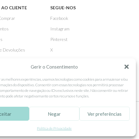
 AO CLIENTE
SEGUE-NOS
Comprar
Facebook
ntos
Instagram
as
Pinterest
 e Devoluções
X
Linkedin
Gerir o Consentimento
r as melhores experiências, usamos tecnologias como cookies para armazenar e/ou
rmações do dispositivo. Consentir com essas tecnologias nos permitirá processar
omportamento de navegação ou IDs exclusivos neste site. Não consentir ou retirar
to pode afetar negativamante certos recursos e funções.
ceitar
Negar
Ver preferências
tilização.
MORE INFO
ACCEPT
Política de Privacidade