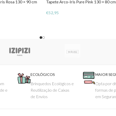
ris Rosa 130 × 90 cm
Tapete Arco-Iris Pure Pink 130 × 80 cm
€
52,95
ECOLÓGICOS
MAIOR SE
com
Brinquedos Ecológicos e
Opta por di
ade e
Reutilização de Caixas
formas de 
de Envios
em Seguran