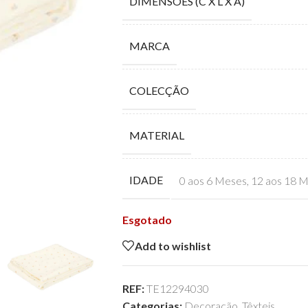
DIMENSÕES (C X L X A)
MARCA
COLECÇÃO
MATERIAL
IDADE
0 aos 6 Meses
,
12 aos 18 
Esgotado
Add to wishlist
REF:
TE12294030
Categorias:
Decoração
,
Têxteis