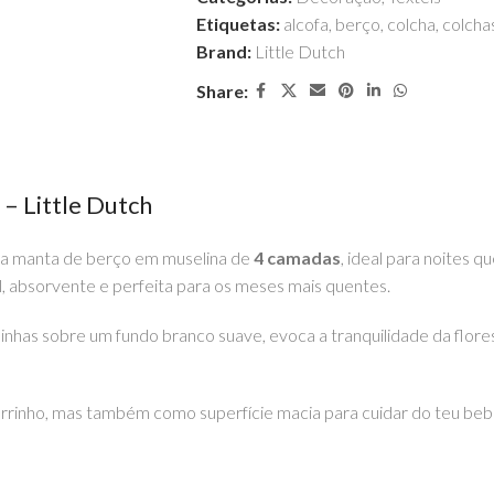
Etiquetas:
alcofa
,
berço
,
colcha
,
colcha
Brand:
Little Dutch
Share:
– Little Dutch
ra manta de berço em muselina de
4 camadas
, ideal para noites 
l, absorvente e perfeita para os meses mais quentes.
pinhas sobre um fundo branco suave, evoca a tranquilidade da flo
carrinho, mas também como superfície macia para cuidar do teu beb