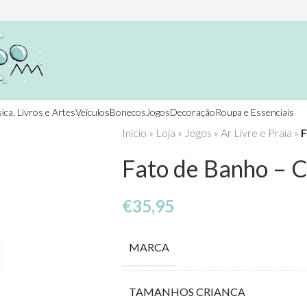
ica, Livros e Artes
Veículos
Bonecos
Jogos
Decoração
Roupa e Essenciais
Início
»
Loja
»
Jogos
»
Ar Livre e Praia
»
F
Fato de Banho – C
€
35,95
MARCA
TAMANHOS CRIANCA