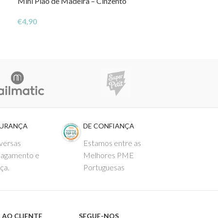
Mini Pião de Madeira – Cinzento
Boia Baloo Sea
€
4,90
€
23,00
GURANÇA
DE CONFIANÇA
versas
Estamos entre as
pagamento e
Melhores PME
ça.
Portuguesas
 AO CLIENTE
SEGUE-NOS