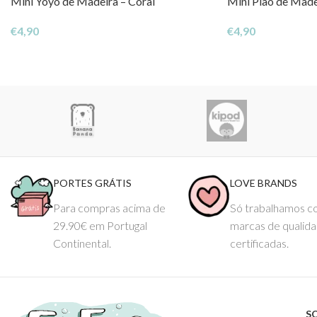
Mini Yoyo de Madeira – Coral
Mini Pião de Made
€
4,90
€
4,90
PORTES GRÁTIS
LOVE BRANDS
Para compras acima de
Só trabalhamos 
29.90€ em Portugal
marcas de qualid
Continental.
certificadas.
S