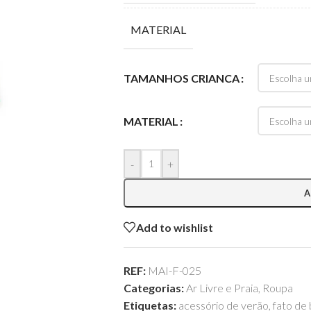
MATERIAL
TAMANHOS CRIANCA
MATERIAL
-
+
A
Add to wishlist
REF:
MAI-F-025
Categorias:
Ar Livre e Praia
,
Roupa
Etiquetas:
acessório de verão
,
fato de