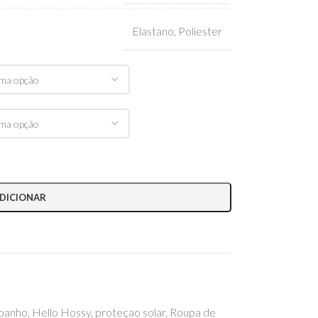
Elastano
,
Poliester
DICIONAR
 banho
,
Hello Hossy
,
proteçao solar
,
Roupa de