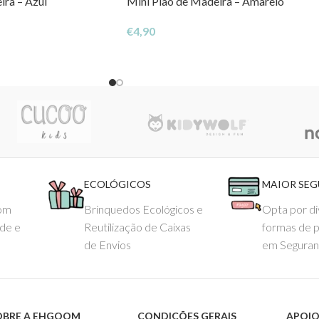
ira – Azul
Mini Pião de Madeira – Amarelo
€
4,90
ECOLÓGICOS
MAIOR SE
com
Brinquedos Ecológicos e
Opta por di
ade e
Reutilização de Caixas
formas de 
de Envios
em Seguran
OBRE A EHGOOM
CONDIÇÕES GERAIS
APOIO