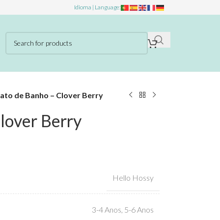
Idioma | Language:
ato de Banho – Clover Berry
lover Berry
Hello Hossy
3-4 Anos
,
5-6 Anos