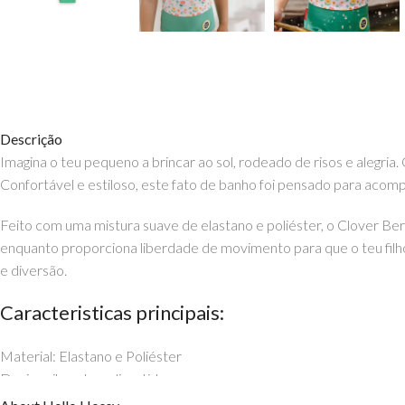
Descrição
Imagina o teu pequeno a brincar ao sol, rodeado de risos e alegri
Confortável e estiloso, este fato de banho foi pensado para acom
Feito com uma mistura suave de elastano e poliéster, o Clover Ber
enquanto proporciona liberdade de movimento para que o teu filho p
e diversão.
Caracteristicas principais:
Material: Elastano e Poliéster
Design vibrante e divertido
Confortável e leve para liberdade de movimento