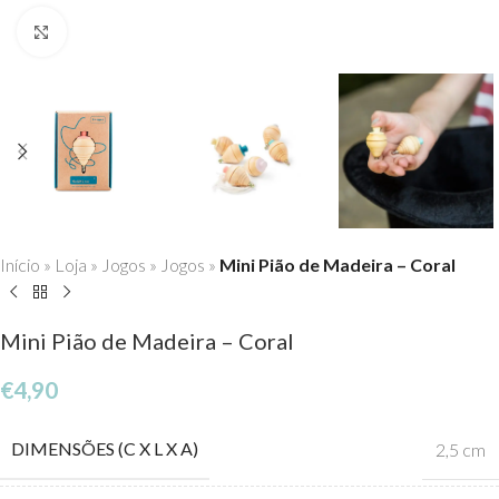
Click to enlarge
Início
»
Loja
»
Jogos
»
Jogos
»
Mini Pião de Madeira – Coral
Mini Pião de Madeira – Coral
€
4,90
DIMENSÕES (C X L X A)
2,5 cm