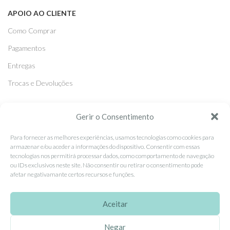
APOIO AO CLIENTE
Como Comprar
Pagamentos
Entregas
Trocas e Devoluções
SEGUE-NOS
Gerir o Consentimento
Facebook
Para fornecer as melhores experiências, usamos tecnologias como cookies para
armazenar e/ou aceder a informações do dispositivo. Consentir com essas
Instagram
tecnologias nos permitirá processar dados, como comportamento de navegação
ou IDs exclusivos neste site. Não consentir ou retirar o consentimento pode
Pinterest
afetar negativamante certos recursos e funções.
X
Linkedin
Aceitar
Negar