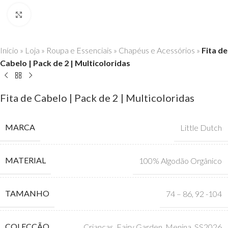
Click to enlarge
Início
»
Loja
»
Roupa e Essenciais
»
Chapéus e Acessórios
»
Fita de
Cabelo | Pack de 2 | Multicoloridas
Fita de Cabelo | Pack de 2 | Multicoloridas
MARCA
Little Dutch
MATERIAL
100% Algodão Orgânico
TAMANHO
74 – 86
,
92 -104
COLECÇÃO
Crianças
,
Fairy Garden
,
Menina
,
SS2026