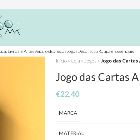
ica, Livros e Artes
Veículos
Bonecos
Jogos
Decoração
Roupa e Essenciais
Início
»
Loja
»
Jogos
»
Jogo das Cartas
Jogo das Cartas A
€
22,40
MARCA
MATERIAL