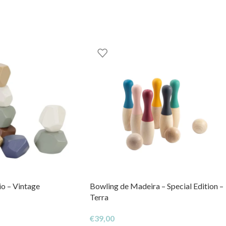
GOOM – TOYS WITH STORIES®️
io – Vintage
Bowling de Madeira – Special Edition –
Terra
€
39,00