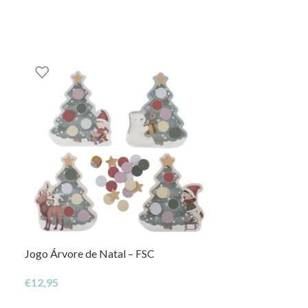
Jogo Árvore de Natal – FSC
Yo Yo de Madei
€
12,95
€
5,63