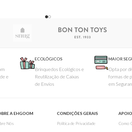
ECOLÓGICOS
MAIOR SE
com
Brinquedos Ecológicos e
Opta por di
ade e
Reutilização de Caixas
formas de 
de Envios
em Seguran
OBRE A EHGOOM
CONDIÇÕES GERAIS
APOIO
bre Nós
Politica de Privacidade
Como 