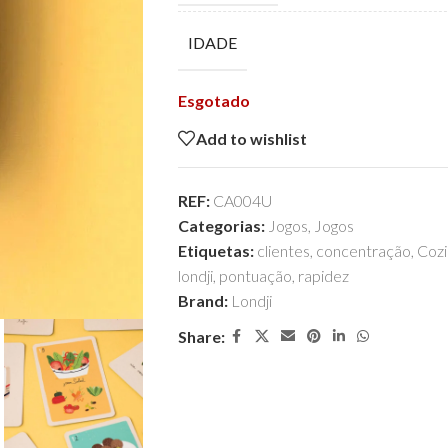
IDADE
Esgotado
Add to wishlist
REF:
CA004U
Categorias:
Jogos
,
Jogos
Etiquetas:
clientes
,
concentração
,
Cozi
londji
,
pontuação
,
rapidez
Brand:
Londji
Share: