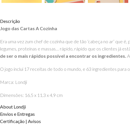
Descrição
Jogo das Cartas A Cozinha
Era uma vez zum chef de cozinha que de tão ‘cabeça no ar’ que é, 
legumes, proteínas e massas… rápido, rápido que os clientes já est
de ser o mais rápidos possível a encontrar os ingredientes.
A
O jogo inclui 17 receitas de todo o mundo, e 63 ingredientes para o
Marca: Londji
Dimensões: 16,5 x 11,3 x 4,9 cm
About Londji
Material: Cartão Grosso
Envios e Entregas
Idades: a partir dos 7 anos2355
Certificação | Avisos