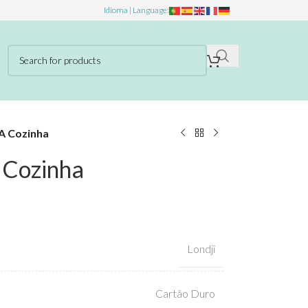
Idioma | Language:
 A Cozinha
 Cozinha
Londji
Cartão Duro