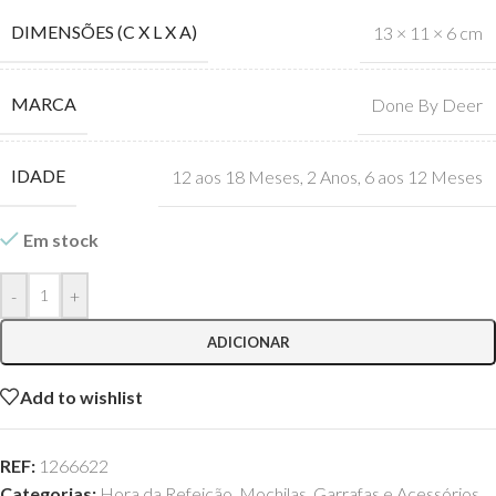
DIMENSÕES (C X L X A)
13 × 11 × 6 cm
MARCA
Done By Deer
IDADE
12 aos 18 Meses
,
2 Anos
,
6 aos 12 Meses
Em stock
-
+
ADICIONAR
Add to wishlist
REF:
1266622
Categorias:
Hora da Refeição
,
Mochilas, Garrafas e Acessórios