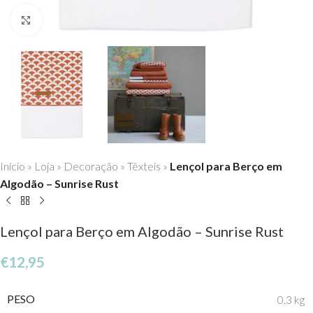
Click to enlarge
Início
»
Loja
»
Decoração
»
Têxteis
»
Lençol para Berço em
Algodão – Sunrise Rust
Lençol para Berço em Algodão – Sunrise Rust
€
12,95
PESO
0,3 kg