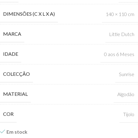
DIMENSÕES (C X L X A)
140 × 110 cm
MARCA
Little Dutch
IDADE
0 aos 6 Meses
COLECÇÃO
Sunrise
MATERIAL
Algodão
COR
Tijolo
Em stock