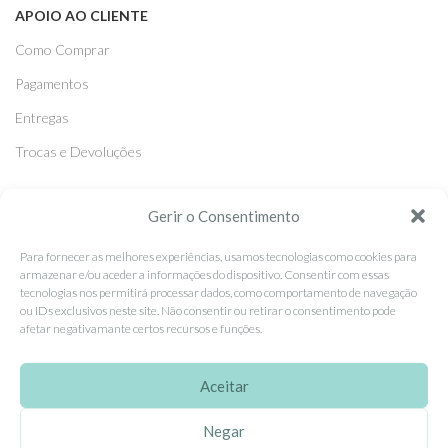
APOIO AO CLIENTE
Como Comprar
Pagamentos
Entregas
Trocas e Devoluções
Gerir o Consentimento
SEGUE-NOS
Facebook
Para fornecer as melhores experiências, usamos tecnologias como cookies para
armazenar e/ou aceder a informações do dispositivo. Consentir com essas
Instagram
tecnologias nos permitirá processar dados, como comportamento de navegação
ou IDs exclusivos neste site. Não consentir ou retirar o consentimento pode
Pinterest
afetar negativamante certos recursos e funções.
X
Aceitar
Linkedin
Negar