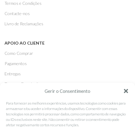
Termos e Condições
Contacte-nos
Livro de Reclamações
APOIO AO CLIENTE
Como Comprar
Pagamentos
Entregas
Trocas e Devoluções
Gerir o Consentimento
SEGUE-NOS
Para fornecer as melhores experiências, usamos tecnologias como cookies para
armazenar e/ou aceder a informações do dispositivo. Consentir com essas
Facebook
tecnologias nos permitirá processar dados, como comportamento de navegação
ou IDs exclusivos neste site. Não consentir ou retirar o consentimento pode
Instagram
afetar negativamante certos recursos e funções.
Pinterest