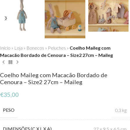
Início
»
Loja
»
Bonecos
»
Peluches
»
Coelho Maileg com
Macacão Bordado de Cenoura – Size2 27cm – Maileg
Coelho Maileg com Macacão Bordado de
Cenoura – Size2 27cm – Maileg
€
35,00
PESO
0,3 kg
DIMENSÕES (C X L X A)
27 × 9,5 × 6,5 cm