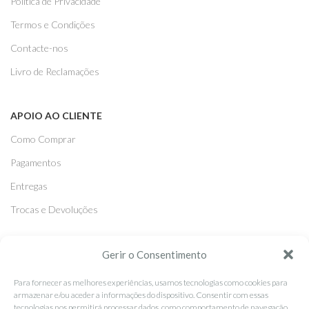
Politica de Privacidade
Termos e Condições
Contacte-nos
Livro de Reclamações
APOIO AO CLIENTE
Como Comprar
Pagamentos
Entregas
Trocas e Devoluções
SEGUE-NOS
Gerir o Consentimento
Facebook
Para fornecer as melhores experiências, usamos tecnologias como cookies para
armazenar e/ou aceder a informações do dispositivo. Consentir com essas
Instagram
tecnologias nos permitirá processar dados, como comportamento de navegação