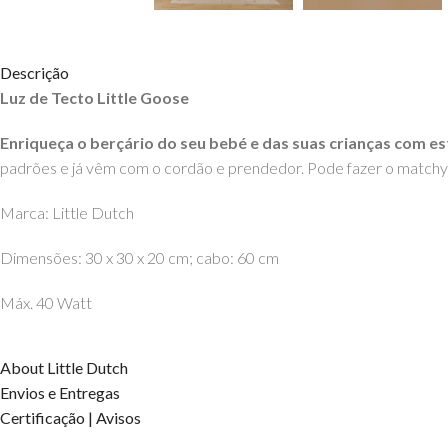
Descrição
Luz de Tecto Little Goose
Enriqueça o berçário do seu bebé e das suas crianças com est
padrões e já vêm com o cordão e prendedor. Pode fazer o matchy
Marca: Little Dutch
Dimensões: 30 x 30 x 20 cm; cabo: 60 cm
Máx. 40 Watt
Material:
About Little Dutch
Exterior: Poliéster
Envios e Entregas
Interior: PVC
Certificação | Avisos
Estrutura: Metal