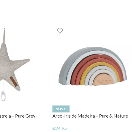
GOOM – TOYS WITH STORIES®️
NOVO
trela – Pure Grey
Arco-Iris de Madeira – Pure & Nature
€
24,95