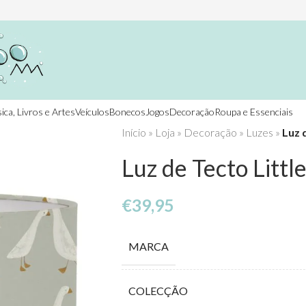
ica, Livros e Artes
Veículos
Bonecos
Jogos
Decoração
Roupa e Essenciais
Início
»
Loja
»
Decoração
»
Luzes
»
Luz 
Luz de Tecto Littl
€
39,95
MARCA
COLECÇÃO