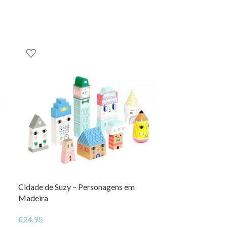
Cidade de Suzy – Personagens em
Saco de Arruma
Madeira
Mauve
€
24,95
€
26,95