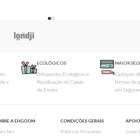
ECOLÓGICOS
MAIOR SE
com
Brinquedos Ecológicos e
Opta por di
ade e
Reutilização de Caixas
formas de 
de Envios
em Seguran
OBRE A EHGOOM
CONDIÇÕES GERAIS
APOIO
bre Nós
Politica de Privacidade
Como 