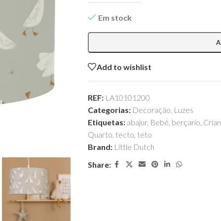
Em stock
A
Add to wishlist
REF:
LA10101200
Categorias:
Decoração
,
Luzes
Etiquetas:
abajur
,
Bebé
,
berçario
,
Cria
Quarto
,
tecto
,
teto
Brand:
Little Dutch
Share: