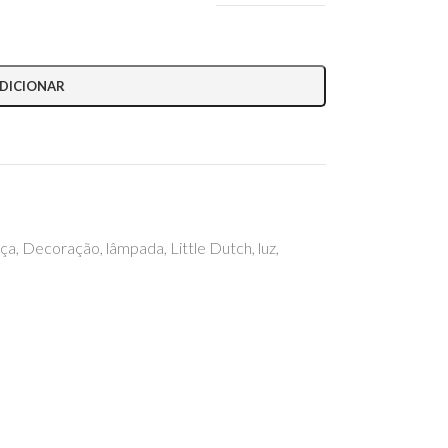
DICIONAR
nça
,
Decoração
,
lâmpada
,
Little Dutch
,
luz
,