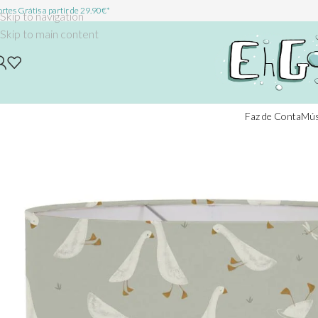
rtes Grátis a partir de 29.90€*
Skip to navigation
Skip to main content
Faz de Conta
Mús