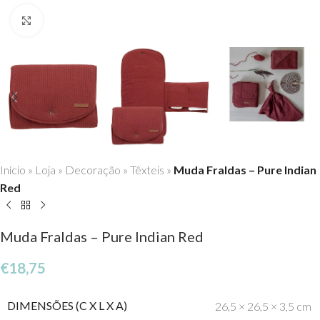
Click to enlarge
Início
»
Loja
»
Decoração
»
Têxteis
»
Muda Fraldas – Pure Indian
Red
Muda Fraldas – Pure Indian Red
€
18,75
DIMENSÕES (C X L X A)
26,5 × 26,5 × 3,5 cm