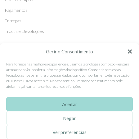
Pagamentos
Entregas
Trocas e Devoluções
SEGUE-NOS
Gerir o Consentimento
Facebook
Para fornecer as melhores experiências, usamos tecnologias como cookies para
armazenar e/ou aceder a informações do dispositivo. Consentir com essas
Instagram
tecnologias nos permitirá processar dados, como comportamento de navegação
ou IDs exclusivos neste site. Não consentir ou retirar o consentimento pode
Pinterest
afetar negativamante certos recursos e funções.
X
Linkedin
Aceitar
Negar
EhGoom
2026 Criado por
Dumbanengue, Lda
.
Ver preferências