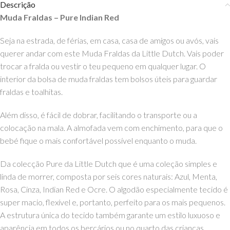
Descrição
Muda Fraldas – Pure Indian Red
Seja na estrada, de férias, em casa, casa de amigos ou avós, vais
querer andar com este Muda Fraldas da Little Dutch. Vais poder
trocar a fralda ou vestir o teu pequeno em qualquer lugar. O
interior da bolsa de muda fraldas tem bolsos úteis para guardar
fraldas e toalhitas.
Além disso, é fácil de dobrar, facilitando o transporte ou a
colocação na mala. A almofada vem com enchimento, para que o
bebé fique o mais confortável possível enquanto o muda.
Da colecção Pure da Little Dutch que é uma coleção simples e
linda de morrer, composta por seis cores naturais: Azul, Menta,
Rosa, Cinza, Indian Red e Ocre. O algodão especialmente tecido é
super macio, flexível e, portanto, perfeito para os mais pequenos.
A estrutura única do tecido também garante um estilo luxuoso e
aparência em todos os berçários ou no quarto das crianças.