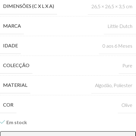
DIMENSÕES (C X L X A)
26,5 × 26,5 × 3,5 cm
MARCA
Little Dutch
IDADE
0 aos 6 Meses
COLECÇÃO
Pure
MATERIAL
Algodão
,
Poliester
COR
Olive
Em stock