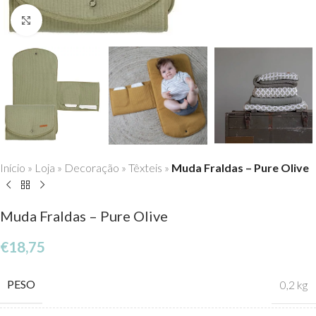
Click to enlarge
Início
»
Loja
»
Decoração
»
Têxteis
»
Muda Fraldas – Pure Olive
Muda Fraldas – Pure Olive
€
18,75
PESO
0,2 kg