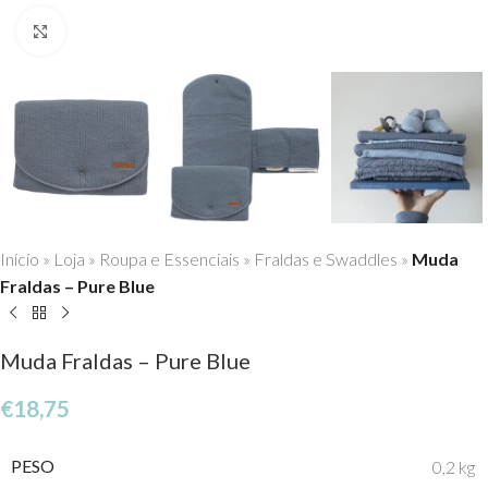
Click to enlarge
Início
»
Loja
»
Roupa e Essenciais
»
Fraldas e Swaddles
»
Muda
Fraldas – Pure Blue
Muda Fraldas – Pure Blue
€
18,75
PESO
0,2 kg