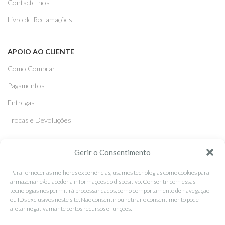
Contacte-nos
Livro de Reclamações
APOIO AO CLIENTE
Como Comprar
Pagamentos
Entregas
Trocas e Devoluções
Gerir o Consentimento
SEGUE-NOS
Facebook
Para fornecer as melhores experiências, usamos tecnologias como cookies para
armazenar e/ou aceder a informações do dispositivo. Consentir com essas
Instagram
tecnologias nos permitirá processar dados, como comportamento de navegação
ou IDs exclusivos neste site. Não consentir ou retirar o consentimento pode
Pinterest
afetar negativamante certos recursos e funções.
X