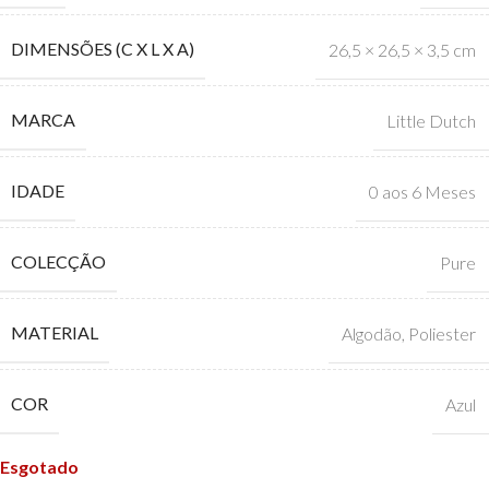
DIMENSÕES (C X L X A)
26,5 × 26,5 × 3,5 cm
MARCA
Little Dutch
IDADE
0 aos 6 Meses
COLECÇÃO
Pure
MATERIAL
Algodão
,
Poliester
COR
Azul
Esgotado