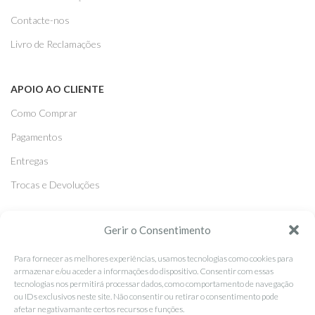
Contacte-nos
Livro de Reclamações
APOIO AO CLIENTE
Como Comprar
Pagamentos
Entregas
Trocas e Devoluções
Gerir o Consentimento
SEGUE-NOS
Facebook
Para fornecer as melhores experiências, usamos tecnologias como cookies para
armazenar e/ou aceder a informações do dispositivo. Consentir com essas
Instagram
tecnologias nos permitirá processar dados, como comportamento de navegação
ou IDs exclusivos neste site. Não consentir ou retirar o consentimento pode
Pinterest
afetar negativamante certos recursos e funções.