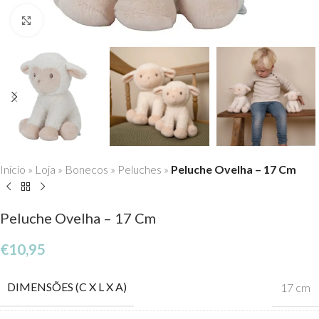
Click to enlarge
Início
»
Loja
»
Bonecos
»
Peluches
»
Peluche Ovelha – 17 Cm
Peluche Ovelha – 17 Cm
€
10,95
DIMENSÕES (C X L X A)
17 cm