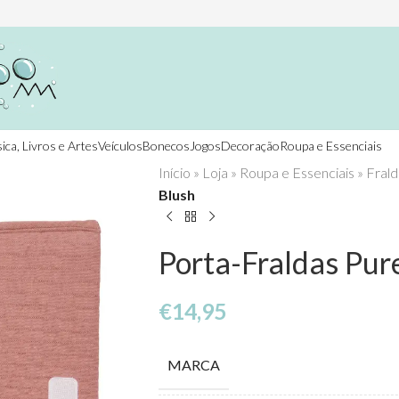
ica, Livros e Artes
Veículos
Bonecos
Jogos
Decoração
Roupa e Essenciais
Início
»
Loja
»
Roupa e Essenciais
»
Frald
Blush
Porta-Fraldas Pur
€
14,95
MARCA