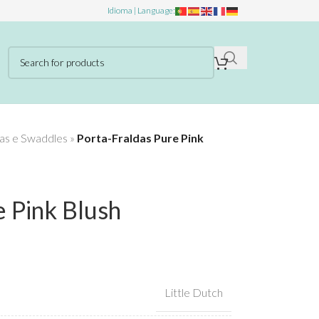
Idioma | Language:
as e Swaddles
»
Porta-Fraldas Pure Pink
e Pink Blush
Little Dutch