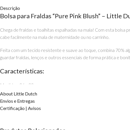
Descrição
Bolsa para Fraldas “Pure Pink Blush” – Little D
Chega de fraldas e toalhitas espalhadas na mala! Com esta bolsa p
cabe facilmente na mala de maternidade ou no carrinho.
Feita com um tecido resistente e suave ao toque, combina 70% al
guardar fraldas, lenços e outros essenciais de forma prática e bonit
Características:
Medidas: 26 x 32 cm
About Little Dutch
Composição: 70% algodão / 30% poliéster
Envios e Entregas
Certificação | Avisos
Peso: 110 g
Cor: Rosa blush