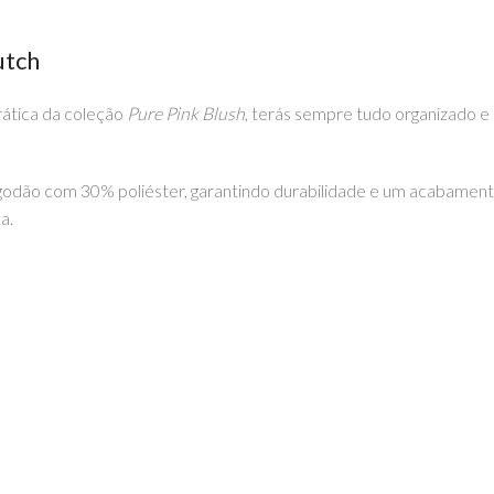
utch
rática da coleção
Pure Pink Blush
, terás sempre tudo organizado e 
godão com 30% poliéster, garantindo durabilidade e um acabamento
a.