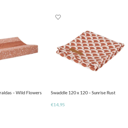
entos mais agitados com o teu bebé!
raldas – Wild Flowers
Swaddle 120 x 120 – Sunrise Rust
€
14,95