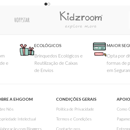
ECOLÓGICOS
MAIOR SE
com
Brinquedos Ecológicos e
Opta por di
ade e
Reutilização de Caixas
formas de 
de Envios
em Seguran
OBRE A EHGOOM
CONDIÇÕES GERAIS
APOIO
bre Nós
Politica de Privacidade
Como 
opriedade Intelectual
Termos e Condições
Pagame
laboração com Bloggers
Contacte-nos
Entreg