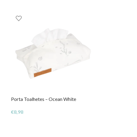
Porta Toalhetes – Ocean White
Porta Toalhetes
€
8,98
€
8,98