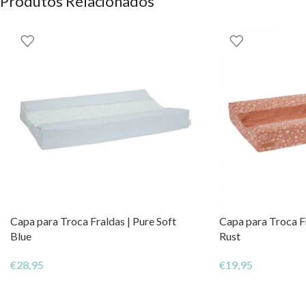
Produtos Relacionados
Fecha com aba prática
Design compacto e funcional
✨ Um acessório indispensável para manter a organização nos mom
Capa para Troca Fraldas | Pure Soft
Capa para Troca F
Blue
Rust
€
28,95
€
19,95