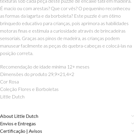
texturas sob cada peça deste puzzle de encaixe tátil em madeira.
É macio ou com arestas? Que cor vês? O pequenino reconheceu
as formas da lagarta e da borboleta? Este puzzle é um ótimo
brinquedo educativo para crianças, pois aprimora as habilidades
motoras finas e estimula a curiosidade através de brincadeiras
sensoriais. Graças aos pinos de madeira, as crianças podem
manusear facilmente as peças do quebra-cabeças e colocá-las na
posição correta.
Recomendação de idade mínima 12+ meses
Dimensões do produto 29,9×21,4×2
Cor Rosa
Coleção Flores e Borboletas
Little Dutch
About Little Dutch
Envios e Entregas
Certificação | Avisos