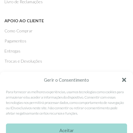
Livro de Reclamações
APOIO AO CLIENTE
Como Comprar
Pagamentos
Entregas
Trocas e Devoluções
Gerir o Consentimento
SEGUE-NOS
Facebook
Para fornecer as melhores experiências, usamos tecnologias como cookies para
armazenar e/ou aceder a informações do dispositivo. Consentir com essas
Instagram
tecnologias nos permitirá processar dados, como comportamento de navegação
ou IDs exclusivos neste site. Não consentir ou retirar o consentimento pode
Pinterest
afetar negativamante certos recursos e funções.
X
Aceitar
Linkedin