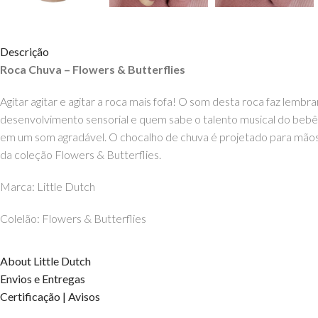
Descrição
Roca Chuva – Flowers & Butterflies
Agitar agitar e agitar a roca mais fofa! O som desta roca faz lem
desenvolvimento sensorial e quem sabe o talento musical do bebê.
em um som agradável. O chocalho de chuva é projetado para mãos p
da coleção Flowers & Butterflies.
Marca: Little Dutch
Colelão: Flowers & Butterflies
Idade: a partir dos 3 meses
About Little Dutch
Envios e Entregas
OS DIREITOS DOS CONTEÚDOS ESTÃO RESERVADOS À EH
Certificação | Avisos