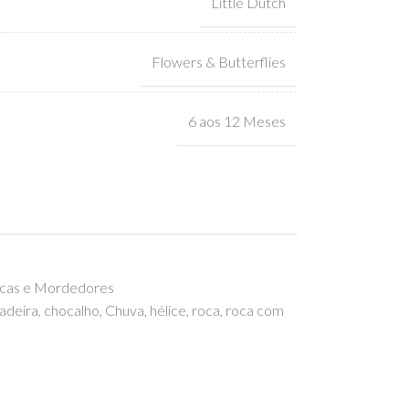
Little Dutch
Flowers & Butterflies
6 aos 12 Meses
cas e Mordedores
adeira
,
chocalho
,
Chuva
,
hélice
,
roca
,
roca com