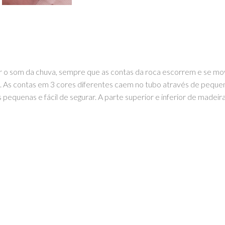
brar o som da chuva, sempre que as contas da roca escorrem e se m
 As contas em 3 cores diferentes caem no tubo através de pequenas
equenas e fácil de segurar. A parte superior e inferior de madeir
GOOM – TOYS WITH STORIES®️