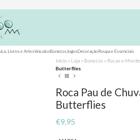
ica, Livros e Artes
Veículos
Bonecos
Jogos
Decoração
Roupa e Essenciais
Início
»
Loja
»
Bonecos
»
Rocas e Morde
Butterflies
Roca Pau de Chuv
Butterflies
€
9,95