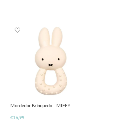
Mordedor Brinquedo – MIFFY
Tapete de Activ
Flowers
€
16,99
€
54,50