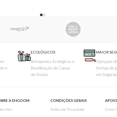
ECOLÓGICOS
MAIOR SE
com
Brinquedos Ecológicos e
Opta por di
ade e
Reutilização de Caixas
formas de 
de Envios
em Seguran
OBRE A EHGOOM
CONDIÇÕES GERAIS
APOIO
bre Nós
Politica de Privacidade
Como 