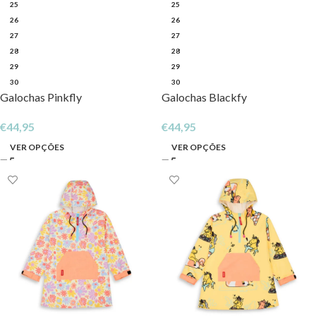
25
25
26
26
27
27
28
28
29
29
30
30
Galochas Pinkfly
Galochas Blackfy
€
44,95
€
44,95
VER OPÇÕES
VER OPÇÕES