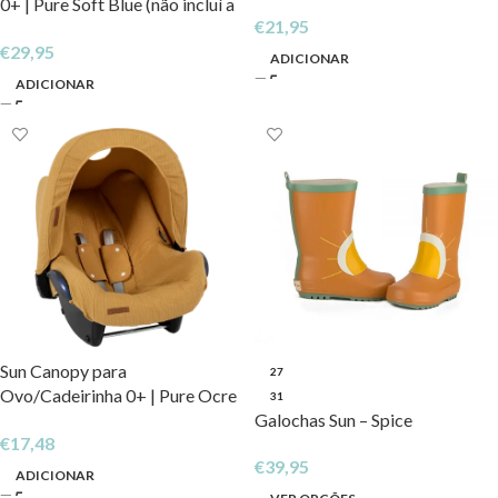
0+ | Pure Soft Blue (não incluí a
€
21,95
forra)
€
29,95
ADICIONAR
ADICIONAR
Sun Canopy para
27
Ovo/Cadeirinha 0+ | Pure Ocre
31
(não incluí a forra)
Galochas Sun – Spice
€
17,48
€
39,95
ADICIONAR