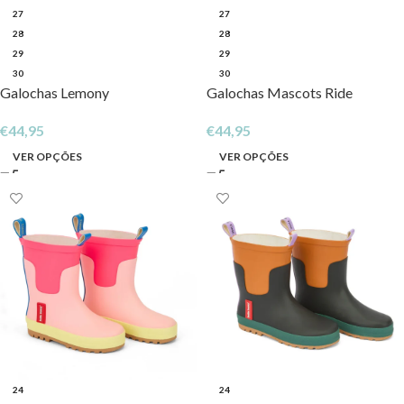
27
27
28
28
29
29
30
30
Galochas Lemony
Galochas Mascots Ride
€
44,95
€
44,95
VER OPÇÕES
VER OPÇÕES
24
24