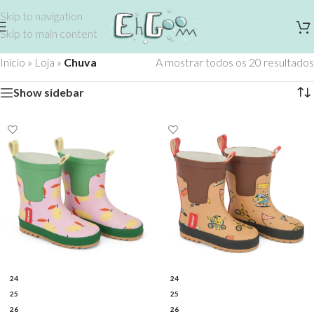
Skip to navigation
Skip to main content
Início
»
Loja
»
Chuva
A mostrar todos os 20 resultados
Show sidebar
24
24
25
25
26
26