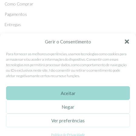
Como Comprar
Pagamentos
Entregas
Trocas e Devoluções
Gerir o Consentimento
Para fornecer as melhores experiências, usamos tecnologias como cookies para
SEGUE-NOS
armazenar e/ou aceder a informações do dispositivo. Consentir com essas
Facebook
tecnologias nos permitirá processar dados, como comportamento de navegação
ou IDs exclusivos neste site. Não consentir ou retirar o consentimento pode
Instagram
afetar negativamante certos recursos e funções.
Pinterest
Aceitar
X
Linkedin
Negar
Ver preferências
EhGoom
2026 Criado por
Dumbanengue, Lda
.
Política de Privacidade