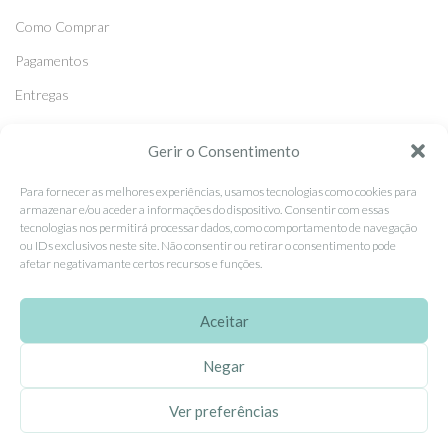
Como Comprar
Pagamentos
Entregas
Trocas e Devoluções
Gerir o Consentimento
Para fornecer as melhores experiências, usamos tecnologias como cookies para
SEGUE-NOS
armazenar e/ou aceder a informações do dispositivo. Consentir com essas
Facebook
tecnologias nos permitirá processar dados, como comportamento de navegação
ou IDs exclusivos neste site. Não consentir ou retirar o consentimento pode
Instagram
afetar negativamante certos recursos e funções.
Pinterest
Aceitar
X
Linkedin
Negar
Ver preferências
EhGoom
2026 Criado por
Dumbanengue, Lda
.