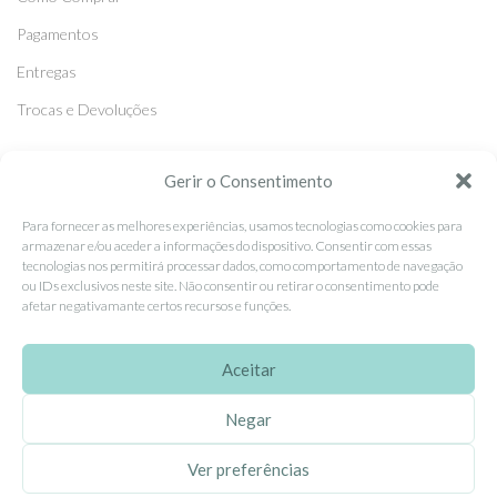
Pagamentos
Entregas
Trocas e Devoluções
Gerir o Consentimento
SEGUE-NOS
Facebook
Para fornecer as melhores experiências, usamos tecnologias como cookies para
armazenar e/ou aceder a informações do dispositivo. Consentir com essas
Instagram
tecnologias nos permitirá processar dados, como comportamento de navegação
ou IDs exclusivos neste site. Não consentir ou retirar o consentimento pode
Pinterest
afetar negativamante certos recursos e funções.
X
Aceitar
Linkedin
Negar
EhGoom
2026 Criado por
Dumbanengue, Lda
.
Ver preferências