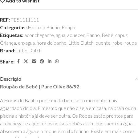
Add to wishlist
REF:
TE51111111
Categorias:
Hora do Banho
,
Roupa
Etiquetas:
aconchegante
,
agua
,
aquecer
,
Banho
,
Bebé
,
capuz
,
Criança
,
enxagua
,
hora do banho
,
Little Dutch
,
quente
,
robe
,
roupa
Brand:
Little Dutch
Share:
Descrição
Roupão de Bebé | Pure Olive 86/92
A Horas do Banho pode muito bem ser o momento mais
aguardado do dia. E mesmo que não o seja em casa, na praia ou na
piscina a história já deve ser outra. Os Robes estão prontos para
aconchegar e aquecer os nossos bebés assim que saem da água.
Absorvem a água e o toque é muito fofinho. Existe em mais cores