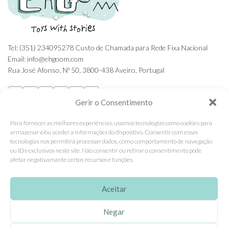
Tel: (351) 234095278 Custo de Chamada para Rede Fixa Nacional
Email: info@ehgoom.com
Rua José Afonso, Nº 50, 3800-438 Aveiro, Portugal
Gerir o Consentimento
Para fornecer as melhores experiências, usamos tecnologias como cookies para
SOBRE A EHGOOM
armazenar e/ou aceder a informações do dispositivo. Consentir com essas
tecnologias nos permitirá processar dados, como comportamento de navegação
Sobre Nós
ou IDs exclusivos neste site. Não consentir ou retirar o consentimento pode
Propriedade Intelectual
afetar negativamante certos recursos e funções.
Colaboração com Bloggers
Aceitar
Listas de Aniversário e Babyshower
Negar
CONDIÇÕES GERAIS