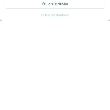
Ver preferências
Politica de Privacidade
Política de Privacidade
Termos e Condições
Contacte-nos
Livro de Reclamações
APOIO AO CLIENTE
Como Comprar
Pagamentos
Entregas
Trocas e Devoluções
SEGUE-NOS
Facebook