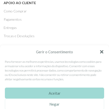
APOIO AO CLIENTE
Como Comprar
Pagamentos
Entregas
Trocas e Devoluções
SEGUE-NOS
Gerir o Consentimento
Facebook
Para fornecer as melhores experiências, usamos tecnologias como cookies para
armazenar e/ou aceder a informações do dispositivo. Consentir com essas
Instagram
tecnologias nos permitirá processar dados, como comportamento de navegação
ou IDs exclusivos neste site. Não consentir ou retirar o consentimento pode
Pinterest
afetar negativamante certos recursos e funções.
X
Linkedin
Aceitar
Negar
EhGoom
2026 Criado por
Dumbanengue, Lda
.