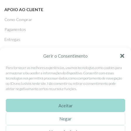
APOIO AO CLIENTE
Como Comprar
Pagamentos
Entregas
Trocas e Devoluções
Gerir o Consentimento
Para fornecer as melhores experiências, usamos tecnologias como cookies para
SEGUE-NOS
armazenar e/ou aceder a informações do dispositivo. Consentir com essas
Facebook
tecnologias nos permitirá processar dados, como comportamento de navegação
ou IDs exclusivos neste site. Não consentir ou retirar o consentimento pode
Instagram
afetar negativamante certos recursos e funções.
Pinterest
Aceitar
X
Linkedin
Negar