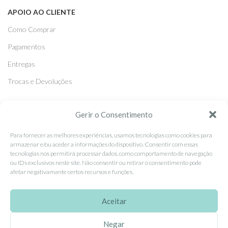
APOIO AO CLIENTE
Como Comprar
Pagamentos
Entregas
Trocas e Devoluções
SEGUE-NOS
Gerir o Consentimento
Facebook
Para fornecer as melhores experiências, usamos tecnologias como cookies para
armazenar e/ou aceder a informações do dispositivo. Consentir com essas
Instagram
tecnologias nos permitirá processar dados, como comportamento de navegação
ou IDs exclusivos neste site. Não consentir ou retirar o consentimento pode
Pinterest
afetar negativamante certos recursos e funções.
X
Linkedin
Aceitar
Negar