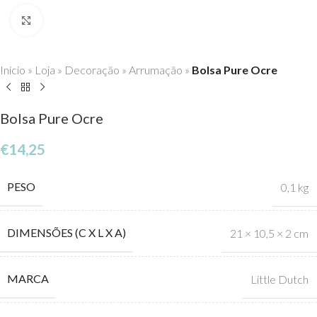
Click to enlarge
Início
»
Loja
»
Decoração
»
Arrumação
»
Bolsa Pure Ocre
Bolsa Pure Ocre
€
14,25
PESO
0,1 kg
DIMENSÕES (C X L X A)
21 × 10,5 × 2 cm
MARCA
Little Dutch