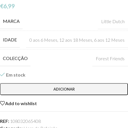
€
6,99
MARCA
Little Dutch
IDADE
0 aos 6 Meses
,
12 aos 18 Meses
,
6 aos 12 Meses
COLECÇÃO
Forest Friends
Em stock
ADICIONAR
Add to wishlist
REF:
108032065408