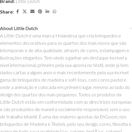
Brand:
Little Dutch
Share:
About Little Dutch
A Little Dutch é uma marca Holandesa que cria brinquedos e
elementos decorativos para os quartos dos mais novos que são
intemporais e de alta qualidade, através de cores, estampagem e
ilustrações elegantes. Tem vindo a ganhar um destaque incrível a
nível internacional, primeiro pela sua aposta no têxtil, onde já tem
dados cartas a alguns anos e mais recentemente pela sua incrível
gama de brinquedos de madeira e soft-toys, com cores pastel e
onde a animação é colocada em primeiro lugar, mesmo ao lado do
design dos quartos dos mais pequenos. Todos os produtos da
Little Dutch estão em conformidade com as directrizes europeias
e são produzidos de maneira socialmente responsável, sem o uso
de trabalho infantil. É uma das maiores apostas da EhGoom, nos
brinquedos de Madeira e Têxteis, pelo seu design, cores, filosofia e
acima de tudo a sua qualidade.[/vc_column_text][/vc_column]