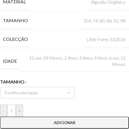
MATERIAL
Algodão Orgânico
TAMANHO
104
,
74
,
80
,
86
,
92
,
98
COLECÇÃO
Little Farm
,
SS2024
12 aos 18 Meses
,
2 Anos
,
3 Anos
,
4 Anos
,
6 aos 12
IDADE
Meses
TAMANHO
-
+
ADICIONAR