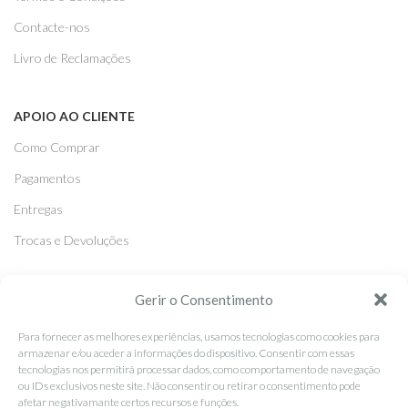
Contacte-nos
Livro de Reclamações
APOIO AO CLIENTE
Como Comprar
Pagamentos
Entregas
Trocas e Devoluções
SEGUE-NOS
Gerir o Consentimento
Facebook
Para fornecer as melhores experiências, usamos tecnologias como cookies para
armazenar e/ou aceder a informações do dispositivo. Consentir com essas
Instagram
tecnologias nos permitirá processar dados, como comportamento de navegação
ou IDs exclusivos neste site. Não consentir ou retirar o consentimento pode
Pinterest
afetar negativamante certos recursos e funções.