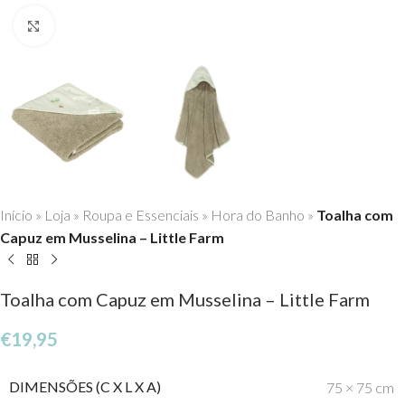
Click to enlarge
Início
»
Loja
»
Roupa e Essenciais
»
Hora do Banho
»
Toalha com
Capuz em Musselina – Little Farm
Toalha com Capuz em Musselina – Little Farm
€
19,95
DIMENSÕES (C X L X A)
75 × 75 cm