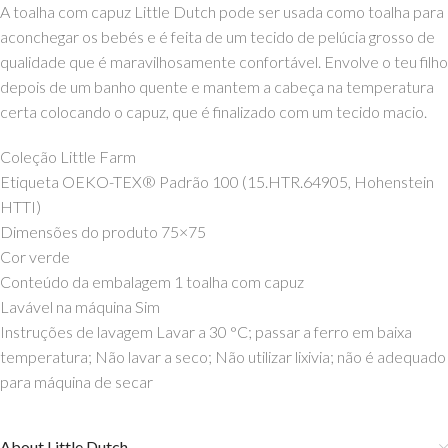
A toalha com capuz Little Dutch pode ser usada como toalha para
aconchegar os bebés e é feita de um tecido de pelúcia grosso de
qualidade que é maravilhosamente confortável. Envolve o teu filho
depois de um banho quente e mantem a cabeça na temperatura
certa colocando o capuz, que é finalizado com um tecido macio.
Coleção Little Farm
Etiqueta OEKO-TEX® Padrão 100 (15.HTR.64905, Hohenstein
HTTI)
Dimensões do produto 75×75
Cor verde
Conteúdo da embalagem 1 toalha com capuz
Lavável na máquina Sim
Instruções de lavagem Lavar a 30 °C; passar a ferro em baixa
temperatura; Não lavar a seco; Não utilizar lixivia; não é adequado
para máquina de secar
About Little Dutch