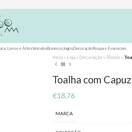
ica, Livros e Artes
Veículos
Bonecos
Jogos
Decoração
Roupa e Essenciais
Início
»
Loja
»
Decoração
»
Têxteis
»
Toa
Toalha com Capuz 
€
18,76
MARCA