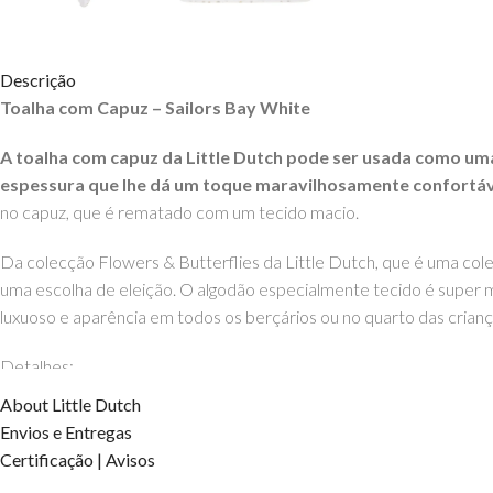
Descrição
Toalha com Capuz – Sailors Bay White
A toalha com capuz da Little Dutch pode ser usada como uma
espessura que lhe dá um toque maravilhosamente confortáv
no capuz, que é rematado com um tecido macio.
Da colecção Flowers & Butterflies da Little Dutch, que é uma coleç
uma escolha de eleição. O algodão especialmente tecido é super ma
luxuoso e aparência em todos os berçários ou no quarto das crianç
Detalhes:
Tamanho: 75 x 75
About Little Dutch
Material: 100% Algodão
Envios e Entregas
Lavável na máquina
Certificação | Avisos
OS DIREITOS DOS CONTEÚDOS ESTÃO RESERVADOS À EH