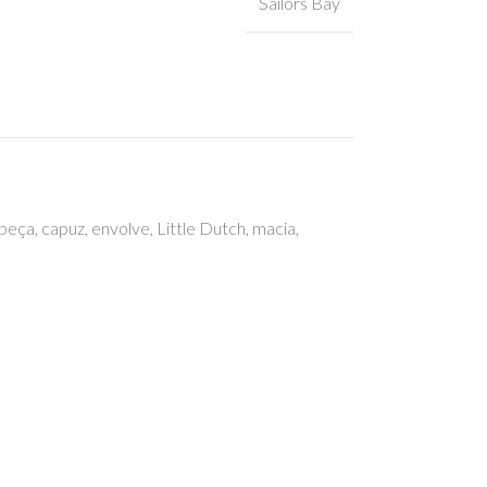
Sailors Bay
beça
,
capuz
,
envolve
,
Little Dutch
,
macia
,