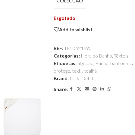
COLECÇÃO
Esgotado
Add to wishlist
REF:
TE50621690
Categorias:
Hora do Banho
,
Têxteis
Etiquetas:
algodão
,
Banho
,
banhoca
,
ca
protege
,
textil
,
toalha
Brand:
Little Dutch
Share: