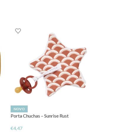
NOVO
NOVO
Porta Chuchas – Sunrise Rust
Edredão de Ber
€
4,47
€
36,05