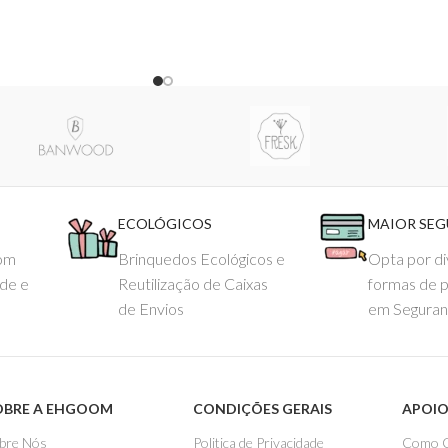
ECOLÓGICOS
MAIOR SE
com
Brinquedos Ecológicos e
Opta por di
ade e
Reutilização de Caixas
formas de 
de Envios
em Seguran
OBRE A EHGOOM
CONDIÇÕES GERAIS
APOIO
bre Nós
Politica de Privacidade
Como 