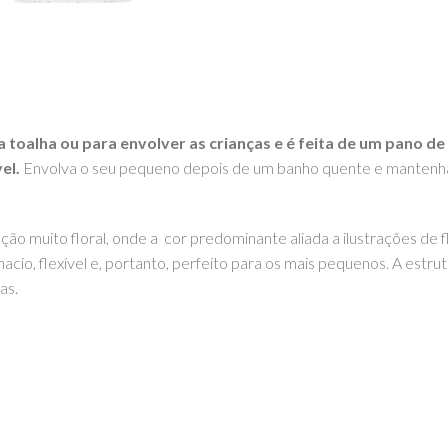
 toalha ou para envolver as crianças e é feita de um pano d
el.
Envolva o seu pequeno depois de um banho quente e mantenha
ão muito floral, onde a cor predominante aliada a ilustrações de f
cio, flexível e, portanto, perfeito para os mais pequenos. A estru
as.
GOOM – TOYS WITH STORIES®️