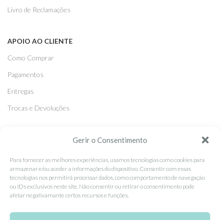
Livro de Reclamações
APOIO AO CLIENTE
Como Comprar
Pagamentos
Entregas
Trocas e Devoluções
SEGUE-NOS
Gerir o Consentimento
Facebook
Para fornecer as melhores experiências, usamos tecnologias como cookies para
armazenar e/ou aceder a informações do dispositivo. Consentir com essas
Instagram
tecnologias nos permitirá processar dados, como comportamento de navegação
ou IDs exclusivos neste site. Não consentir ou retirar o consentimento pode
Pinterest
afetar negativamante certos recursos e funções.
X