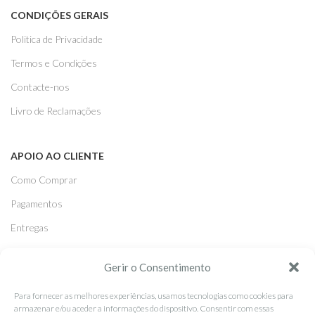
CONDIÇÕES GERAIS
Politica de Privacidade
Termos e Condições
Contacte-nos
Livro de Reclamações
APOIO AO CLIENTE
Como Comprar
Pagamentos
Entregas
Trocas e Devoluções
Gerir o Consentimento
Para fornecer as melhores experiências, usamos tecnologias como cookies para
SEGUE-NOS
armazenar e/ou aceder a informações do dispositivo. Consentir com essas