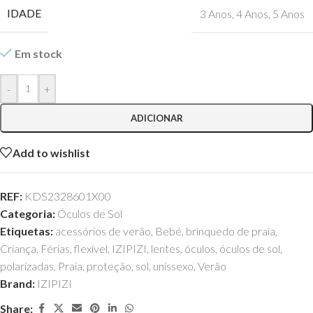
IDADE
3 Anos
,
4 Anos
,
5 Anos
Em stock
-
+
ADICIONAR
Add to wishlist
REF:
KDS2328601X00
Categoria:
Óculos de Sol
Etiquetas:
acessórios de verão
,
Bebé
,
brinquedo de praia
,
Criança
,
Férias
,
flexível
,
IZIPIZI
,
lentes
,
óculos
,
óculos de sol
,
polarizadas
,
Praia
,
proteção
,
sol
,
unissexo
,
Verão
Brand:
IZIPIZI
Share: