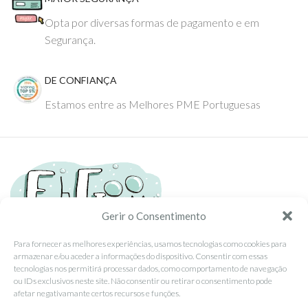
Opta por diversas formas de pagamento e em
Segurança.
DE CONFIANÇA
Estamos entre as Melhores PME Portuguesas
Gerir o Consentimento
Para fornecer as melhores experiências, usamos tecnologias como cookies para
armazenar e/ou aceder a informações do dispositivo. Consentir com essas
Tel: (351) 234095278 Custo de Chamada para Rede Fixa Nacional
tecnologias nos permitirá processar dados, como comportamento de navegação
Email: info@ehgoom.com
ou IDs exclusivos neste site. Não consentir ou retirar o consentimento pode
Rua José Afonso, Nº 50, 3800-438 Aveiro, Portugal
afetar negativamante certos recursos e funções.