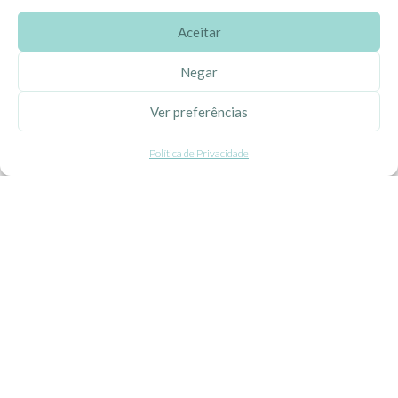
Aceitar
SOBRE A EHGOOM
Negar
Sobre Nós
Ver preferências
Propriedade Intelectual
Política de Privacidade
Colaboração com Bloggers
Listas de Aniversário e Babyshower
CONDIÇÕES GERAIS
Politica de Privacidade
Termos e Condições
Contacte-nos
Livro de Reclamações