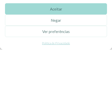
Aceitar
SOBRE A EHGOOM
Negar
Sobre Nós
Ver preferências
Propriedade Intelectual
Política de Privacidade
Colaboração com Bloggers
Listas de Aniversário e Babyshower
CONDIÇÕES GERAIS
Politica de Privacidade
Termos e Condições
Contacte-nos
Livro de Reclamações