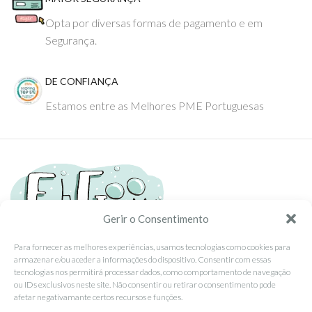
Opta por diversas formas de pagamento e em
Segurança.
DE CONFIANÇA
Estamos entre as Melhores PME Portuguesas
Gerir o Consentimento
Para fornecer as melhores experiências, usamos tecnologias como cookies para
armazenar e/ou aceder a informações do dispositivo. Consentir com essas
Tel: (351) 234095278 Custo de Chamada para Rede Fixa Nacional
tecnologias nos permitirá processar dados, como comportamento de navegação
Email: info@ehgoom.com
ou IDs exclusivos neste site. Não consentir ou retirar o consentimento pode
Rua José Afonso, Nº 50, 3800-438 Aveiro, Portugal
afetar negativamante certos recursos e funções.