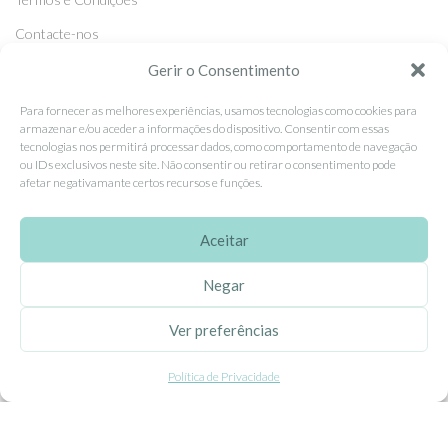
Contacte-nos
Livro de Reclamações
Gerir o Consentimento
Para fornecer as melhores experiências, usamos tecnologias como cookies para
armazenar e/ou aceder a informações do dispositivo. Consentir com essas
APOIO AO CLIENTE
tecnologias nos permitirá processar dados, como comportamento de navegação
ou IDs exclusivos neste site. Não consentir ou retirar o consentimento pode
Como Comprar
afetar negativamante certos recursos e funções.
Pagamentos
Entregas
Aceitar
Trocas e Devoluções
Negar
Ver preferências
SEGUE-NOS
Facebook
Política de Privacidade
Instagram
Pinterest