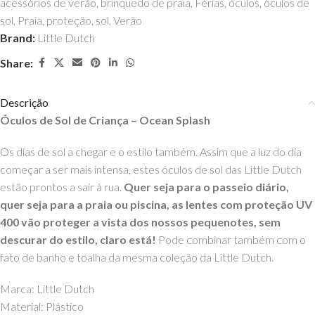
acessórios de verão
,
brinquedo de praia
,
Férias
,
óculos
,
óculos de
sol
,
Praia
,
proteção
,
sol
,
Verão
Brand:
Little Dutch
Share:
Descrição
Óculos de Sol de Criança – Ocean Splash
Os dias de sol a chegar e o estilo também. Assim que a luz do dia
começar a ser mais intensa, estes óculos de sol das Little Dutch
estão prontos a sair à rua.
Quer seja para o passeio diário,
quer seja para a praia ou piscina, as lentes com proteção UV
400 vão proteger a vista dos nossos pequenotes, sem
descurar do estilo, claro está!
Pode combinar também com o
fato de banho e toalha da mesma coleção da Little Dutch.
Marca: Little Dutch
Material: Plástico