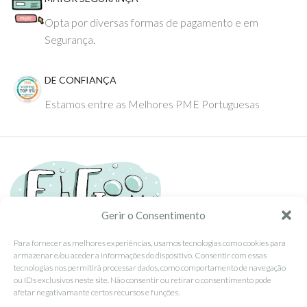
Opta por diversas formas de pagamento e em
Segurança.
DE CONFIANÇA
Estamos entre as Melhores PME Portuguesas
Gerir o Consentimento
Para fornecer as melhores experiências, usamos tecnologias como cookies para
armazenar e/ou aceder a informações do dispositivo. Consentir com essas
Tel: (351) 234095278 Custo de Chamada para Rede Fixa Nacional
tecnologias nos permitirá processar dados, como comportamento de navegação
Email: info@ehgoom.com
ou IDs exclusivos neste site. Não consentir ou retirar o consentimento pode
Rua José Afonso, Nº 50, 3800-438 Aveiro, Portugal
afetar negativamante certos recursos e funções.