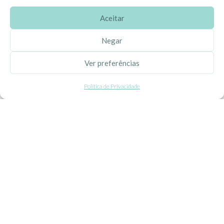
Aceitar
SOBRE A EHGOOM
Negar
Sobre Nós
Ver preferências
Propriedade Intelectual
Política de Privacidade
Colaboração com Bloggers
Listas de Aniversário e Babyshower
CONDIÇÕES GERAIS
Politica de Privacidade
Termos e Condições
Contacte-nos
Livro de Reclamações