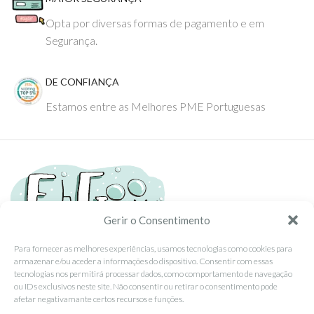
Opta por diversas formas de pagamento e em
Segurança.
DE CONFIANÇA
Estamos entre as Melhores PME Portuguesas
Gerir o Consentimento
Para fornecer as melhores experiências, usamos tecnologias como cookies para
armazenar e/ou aceder a informações do dispositivo. Consentir com essas
Tel: (351) 234095278 Custo de Chamada para Rede Fixa Nacional
tecnologias nos permitirá processar dados, como comportamento de navegação
Email: info@ehgoom.com
ou IDs exclusivos neste site. Não consentir ou retirar o consentimento pode
Rua José Afonso, Nº 50, 3800-438 Aveiro, Portugal
afetar negativamante certos recursos e funções.