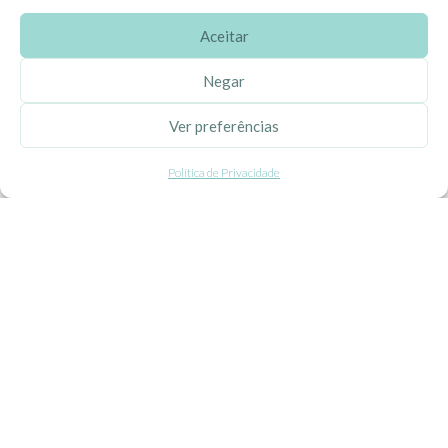
Aceitar
SOBRE A EHGOOM
Negar
Sobre Nós
Ver preferências
Propriedade Intelectual
Política de Privacidade
Colaboração com Bloggers
Listas de Aniversário e Babyshower
CONDIÇÕES GERAIS
Politica de Privacidade
Termos e Condições
Contacte-nos
Livro de Reclamações