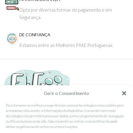
Opta por diversas formas de pagamento e em
Segurança.
DE CONFIANÇA
Estamos entre as Melhores PME Portuguesas
Gerir o Consentimento
Para fornecer as melhores experiências, usamos tecnologias como cookies para
armazenar e/ou aceder a informações do dispositivo. Consentir com essas
Tel: (351) 234095278 Custo de Chamada para Rede Fixa Nacional
tecnologias nos permitirá processar dados, como comportamento de navegação
Email: info@ehgoom.com
ou IDs exclusivos neste site. Não consentir ou retirar o consentimento pode
Rua José Afonso, Nº 50, 3800-438 Aveiro, Portugal
afetar negativamante certos recursos e funções.