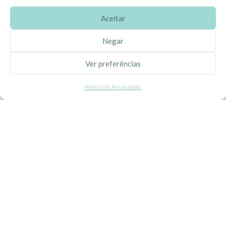
Aceitar
SOBRE A EHGOOM
Negar
Sobre Nós
Ver preferências
Propriedade Intelectual
Política de Privacidade
Colaboração com Bloggers
Listas de Aniversário e Babyshower
CONDIÇÕES GERAIS
Politica de Privacidade
Termos e Condições
Contacte-nos
Livro de Reclamações