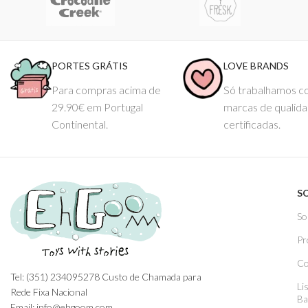
PORTES GRÁTIS
LOVE BRANDS
Para compras acima de
Só trabalhamos 
29.90€ em Portugal
marcas de qualid
Continental.
certificadas.
S
So
Pr
Co
Tel: (351) 234095278 Custo de Chamada para
Li
Rede Fixa Nacional
Ba
Email: info@ehgoom.com