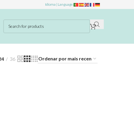
Idioma | Language:
24
36