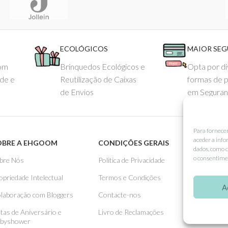
ECOLÓGICOS
MAIOR SE
com
Brinquedos Ecológicos e
Opta por di
ade e
Reutilização de Caixas
formas de 
de Envios
em Seguran
Para fornece
aceder a info
OBRE A EHGOOM
CONDIÇÕES GERAIS
APOIO
dados, como c
o consentimen
bre Nós
Politica de Privacidade
Como 
opriedade Intelectual
Termos e Condições
Pagame
A
laboração com Bloggers
Contacte-nos
Entreg
stas de Aniversário e
Livro de Reclamações
Trocas
byshower