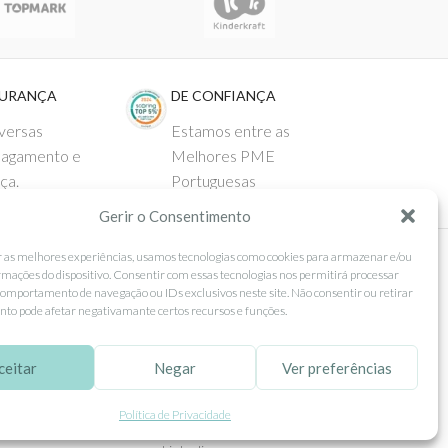
GURANÇA
DE CONFIANÇA
versas
Estamos entre as
pagamento e
Melhores PME
ça.
Portuguesas
Gerir o Consentimento
r as melhores experiências, usamos tecnologias como cookies para armazenar e/ou
rmações do dispositivo. Consentir com essas tecnologias nos permitirá processar
 AO CLIENTE
SEGUE-NOS
omportamento de navegação ou IDs exclusivos neste site. Não consentir ou retirar
to pode afetar negativamante certos recursos e funções.
Comprar
Facebook
ntos
Instagram
ceitar
Negar
Ver preferências
as
Pinterest
Política de Privacidade
 e Devoluções
X